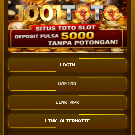
LOGIN
DAFTAR
LINK APK
LINK ALTERNATIF